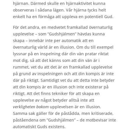
hjärnan. Därmed skulle en hjärnaktivitet kunna
observeras i sådana lägen. Vår hjärna tycks helt
enkelt ha en förmåga att uppleva en potentiell Gud.
För det andra, en medvetet framkallad övernaturlig
upplevelse – som “Gudshjälmen” hävdas kunna
skapa – innebär inte per automatik att en
övernaturlig värld är en illusion. Om du till exempel
lyssnar på en inspelning där din vän pratar riktat
mot dig, så att det känns som att din vän är i
rummet, vet du att det är en framkallad upplevelse
på grund av inspelningen och att din kompis är inte
där på riktigt. Samtidigt vet du att detta inte betyder
att din kompis är en illusion och inte existerar på
riktigt. Att det finns tekniker för att skapa en
upplevelse av något betyder alltså inte att
verkligheten bakom
upplevelsen är en illusion.
Samma sak gäller för de påstådda, men kritiserade,
påståendena om “Gudshjälmen” – de motbevisar inte
automatiskt Guds existens.