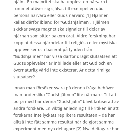
hjälm. En majoritet ska ha upplevt en närvaro i
rummet utöver sig själva, till exempel en död
persons närvaro eller Guds närvaro.
[1] Hjälmen
kallas därför ibland för “Gudshjälmen”. Hjälmen
skickar svaga magnetiska signaler till delar av
hjärnan som sitter bakom örat. Äldre forskning har
kopplat dessa hjärndelar till religiösa eller mystiska
upplevelser och baserat på fynden från
“Gudshjälmen” har vissa därför dragit slutsatsen att
Gudsupplevelser är inbillade eller att Gud och en
övernaturlig värld inte existerar. Är detta rimliga
slutsatser?
Innan man försöker svara på denna fråga behöver
man undersöka “Gudshjälmen” lite närmare. Till att
börja med har denna “Gudshjälm” blivit kritiserad av
andra forskare. En viktig anledning till kritiken är att
forskarna inte lyckats replikera resultaten – de har
alltså inte fått samma resultat när de gjort samma
experiment med nya deltagare.
[2] Nya deltagare har