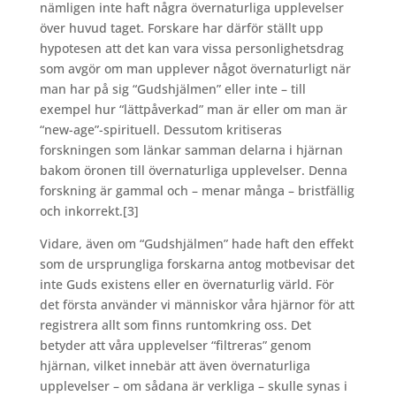
nämligen inte haft några övernaturliga upplevelser
över huvud taget. Forskare har därför ställt upp
hypotesen att det kan vara vissa personlighetsdrag
som avgör om man upplever något övernaturligt när
man har på sig “Gudshjälmen” eller inte – till
exempel hur “lättpåverkad” man är eller om man är
“new-age”-spirituell. Dessutom kritiseras
forskningen som länkar samman delarna i hjärnan
bakom öronen till övernaturliga upplevelser. Denna
forskning är gammal och – menar många – bristfällig
och inkorrekt.
[3]
Vidare, även om “Gudshjälmen” hade haft den effekt
som de ursprungliga forskarna antog motbevisar det
inte Guds existens eller en övernaturlig värld. För
det första använder vi människor våra hjärnor för att
registrera allt som finns runtomkring oss. Det
betyder att våra upplevelser “filtreras” genom
hjärnan, vilket innebär att även övernaturliga
upplevelser – om sådana är verkliga – skulle synas i