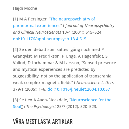
Hajdi Moche
[1] M A Persinger, ”
The neuropsychiatry of
paranormal experiences
” i
Journal of Neuropsychiatry
and Clinical Neurosciences
13/4 (2001): 515–524.
doi
:
10.1176/appi.neuropsych.13.4.515
[2] Se den debatt som sattes igång i och med P
Granqvist, M Fredrikson, P Unge, A Hagenfeldt, S
Valind, D Larhammar & M Larsson, ”Sensed presence
and mystical experiences are predicted by
suggestibility, not by the application of transcranial
weak complex magnetic fields” i
Neuroscience Letters
379/1 (2005): 1–6.
doi
:
10.1016/j.neulet.2004.10.057
[3] Se t ex A Aaen-Stockdale, ”
Neuroscience for the
Soul
”
i
The Psychologist
25/7 (2012): 520–523.
VÅRA MEST LÄSTA ARTIKLAR