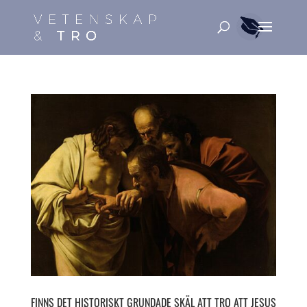
FINNS DET HISTORISKT GRUNDADE SKÄL ATT TRO ATT JESUS