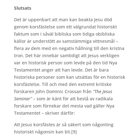
Slutsats
Det är uppenbart att man kan beakta Jesu död
genom korsfästelse som ett välgrundat historiskt
faktum som i såväl bibliska som tidiga obibliska
källor är understött av samstämmiga vittnesmål –
flera av dem med en negativ hållning till den kristna
tron. Det här innebär samtidigt att Jesus verkligen
var en historisk person som levde på den tid Nya
Testamentet anger att han levde. Det är bara
historiska personer som kan utsättas för en historisk
korsfästelse. Till och med den extremt kritiske
forskaren John Dominic Crossan från
”The Jesus
Seminar”
– som är känt för att bestå av radikala
forskare som förnekar det mesta vad gäller Nya
Testamentet – skriver därför:
Att Jesus korsfästes är så säkert som någonting
historiskt någonsin kan bli.
[9]