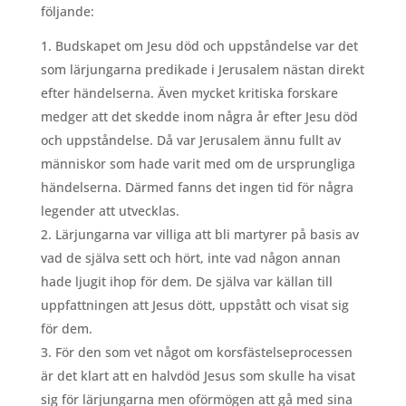
följande:
Budskapet om Jesu död och uppståndelse var det
som lärjungarna predikade i Jerusalem nästan direkt
efter händelserna. Även mycket kritiska forskare
medger att det skedde inom några år efter Jesu död
och uppståndelse. Då var Jerusalem ännu fullt av
människor som hade varit med om de ursprungliga
händelserna. Därmed fanns det ingen tid för några
legender att utvecklas.
Lärjungarna var villiga att bli martyrer på basis av
vad de själva sett och hört, inte vad någon annan
hade ljugit ihop för dem. De själva var källan till
uppfattningen att Jesus dött, uppstått och visat sig
för dem.
För den som vet något om korsfästelseprocessen
är det klart att en halvdöd Jesus som skulle ha visat
sig för lärjungarna men oförmögen att gå med sina