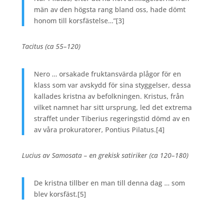
män av den högsta rang bland oss, hade dömt
honom till korsfästelse…”
[3]
Tacitus (ca 55–120)
Nero … orsakade fruktansvärda plågor för en
klass som var avskydd för sina styggelser, dessa
kallades kristna av befolkningen. Kristus, från
vilket namnet har sitt ursprung, led det extrema
straffet under Tiberius regeringstid dömd av en
av våra prokuratorer, Pontius Pilatus.
[4]
Lucius av Samosata – en grekisk satiriker (ca 120–180)
De kristna tillber en man till denna dag … som
blev korsfäst.
[5]