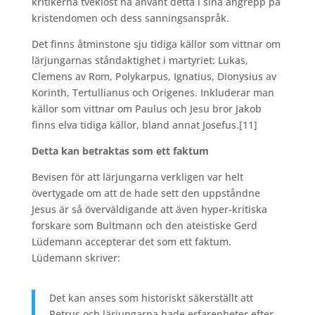
kritikerna tveklöst ha använt detta i sina angrepp på
kristendomen och dess sanningsanspråk.
Det finns åtminstone sju tidiga källor som vittnar om
lärjungarnas ståndaktighet i martyriet: Lukas,
Clemens av Rom, Polykarpus, Ignatius, Dionysius av
Korinth, Tertullianus och Origenes. Inkluderar man
källor som vittnar om Paulus och Jesu bror Jakob
finns elva tidiga källor, bland annat Josefus.
[11]
Detta kan betraktas som ett faktum
Bevisen för att lärjungarna verkligen var helt
övertygade om att de hade sett den uppståndne
Jesus är så överväldigande att även hyper-kritiska
forskare som Bultmann och den ateistiske Gerd
Lüdemann accepterar det som ett faktum.
Lüdemann skriver:
Det kan anses som historiskt säkerställt att
Petrus och lärjungarna hade erfarenheter efter