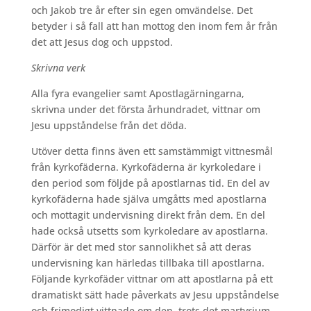
och Jakob tre år efter sin egen omvändelse. Det
betyder i så fall att han mottog den inom fem år från
det att Jesus dog och uppstod.
Skrivna verk
Alla fyra evangelier samt Apostlagärningarna,
skrivna under det första århundradet, vittnar om
Jesu uppståndelse från det döda.
Utöver detta finns även ett samstämmigt vittnesmål
från kyrkofäderna. Kyrkofäderna är kyrkoledare i
den period som följde på apostlarnas tid. En del av
kyrkofäderna hade själva umgåtts med apostlarna
och mottagit undervisning direkt från dem. En del
hade också utsetts som kyrkoledare av apostlarna.
Därför är det med stor sannolikhet så att deras
undervisning kan härledas tillbaka till apostlarna.
Följande kyrkofäder vittnar om att apostlarna på ett
dramatiskt sätt hade påverkats av Jesu uppståndelse
och frimodigt vittnade om den, trots det martyrium