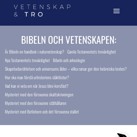
BIBELN OCH VETENSKAPEN:
Är Bibeln en handbok i naturvetenskap?
Gamla Testamentets trovärdighet
Nya Testamentets trovärdighet
Bibeln och arkeologin
Skapelseberättelsen och universums ålder – vilka ramar ger den hebreiska texten?
Hur ska man förstå urhistoriens släktlistor?
Vad kan vi veta om när Jesus blev korsfäst?
Mysteriet med den försvunna skattskrivningen
Mysteriet med den försvunne ståthållaren
Mysteriet med Betlehem och det försvunna stallet