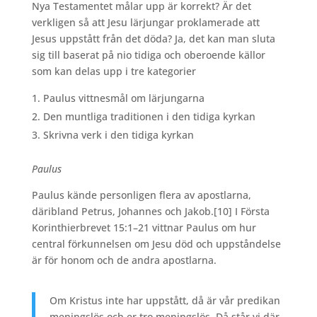
Nya Testamentet målar upp är korrekt? Är det
verkligen så att Jesu lärjungar proklamerade att
Jesus uppstått från det döda? Ja, det kan man sluta
sig till baserat på nio tidiga och oberoende källor
som kan delas upp i tre kategorier
Paulus vittnesmål om lärjungarna
Den muntliga traditionen i den tidiga kyrkan
Skrivna verk i den tidiga kyrkan
Paulus
Paulus kände personligen flera av apostlarna,
däribland Petrus, Johannes och Jakob.
[10] I Första
Korinthierbrevet 15:1–21 vittnar Paulus om hur
central förkunnelsen om Jesu död och uppståndelse
är för honom och de andra apostlarna.
Om Kristus inte har uppstått, då är vår predikan
meningslös och er tro meningslös. Då står vi där