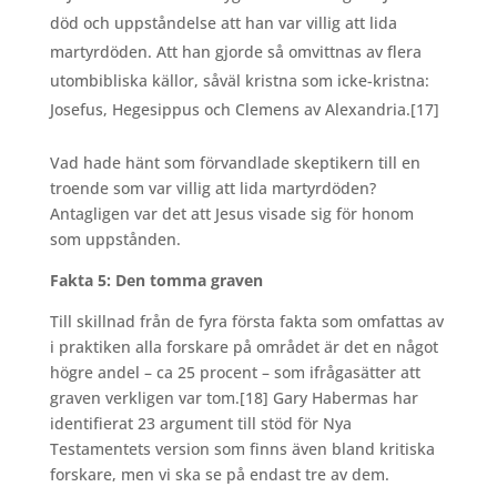
död och uppståndelse att han var villig att lida
martyrdöden. Att han gjorde så omvittnas av flera
utombibliska källor, såväl kristna som icke-kristna:
Josefus, Hegesippus och Clemens av Alexandria.
[17]
Vad hade hänt som förvandlade skeptikern till en
troende som var villig att lida martyrdöden?
Antagligen var det att Jesus visade sig för honom
som uppstånden.
Fakta 5: Den tomma graven
Till skillnad från de fyra första fakta som omfattas av
i praktiken alla forskare på området är det en något
högre andel – ca 25 procent – som ifrågasätter att
graven verkligen var tom.
[18] Gary Habermas har
identifierat 23 argument till stöd för Nya
Testamentets version som finns även bland kritiska
forskare, men vi ska se på endast tre av dem.