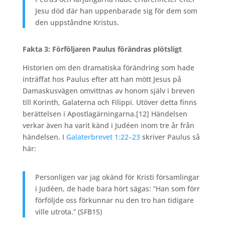
Jesu död där han uppenbarade sig för dem som
den uppståndne Kristus.
Fakta 3: Förföljaren Paulus förändras plötsligt
Historien om den dramatiska förändring som hade
inträffat hos Paulus efter att han mött Jesus på
Damaskusvägen omvittnas av honom själv i breven
till Korinth, Galaterna och Filippi. Utöver detta finns
berättelsen i Apostlagärningarna.
[12] Händelsen
verkar även ha varit känd i Judéen inom tre år från
händelsen. I
Galaterbrevet 1:22–23
skriver Paulus så
här:
Personligen var jag okänd för Kristi församlingar
i Judéen, de hade bara hört sägas: ”Han som förr
förföljde oss förkunnar nu den tro han tidigare
ville utrota.” (SFB15)