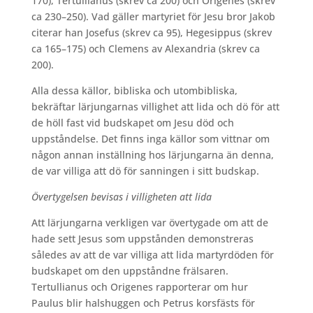
170), Tertullianus (skrev ca 200) och Origenes (skrev
ca 230–250). Vad gäller martyriet för Jesu bror Jakob
citerar han Josefus (skrev ca 95), Hegesippus (skrev
ca 165–175) och Clemens av Alexandria (skrev ca
200).
Alla dessa källor, bibliska och utombibliska,
bekräftar lärjungarnas villighet att lida och dö för att
de höll fast vid budskapet om Jesu död och
uppståndelse. Det finns inga källor som vittnar om
någon annan inställning hos lärjungarna än denna,
de var villiga att dö för sanningen i sitt budskap.
Övertygelsen bevisas i villigheten att lida
Att lärjungarna verkligen var övertygade om att de
hade sett Jesus som uppstånden demonstreras
således av att de var villiga att lida martyrdöden för
budskapet om den uppståndne frälsaren.
Tertullianus och Origenes rapporterar om hur
Paulus blir halshuggen och Petrus korsfästs för