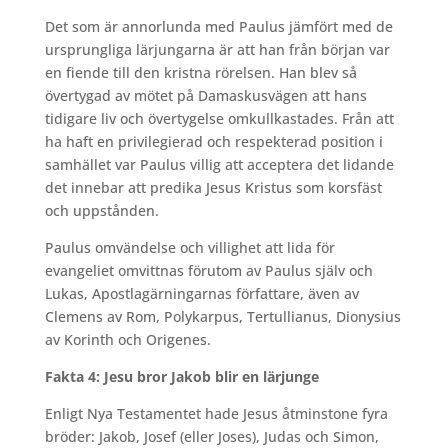
Det som är annorlunda med Paulus jämfört med de
ursprungliga lärjungarna är att han från början var
en fiende till den kristna rörelsen. Han blev så
övertygad av mötet på Damaskusvägen att hans
tidigare liv och övertygelse omkullkastades. Från att
ha haft en privilegierad och respekterad position i
samhället var Paulus villig att acceptera det lidande
det innebar att predika Jesus Kristus som korsfäst
och uppstånden.
Paulus omvändelse och villighet att lida för
evangeliet omvittnas förutom av Paulus själv och
Lukas, Apostlagärningarnas författare, även av
Clemens av Rom, Polykarpus, Tertullianus, Dionysius
av Korinth och Origenes.
Fakta 4: Jesu bror Jakob blir en lärjunge
Enligt Nya Testamentet hade Jesus åtminstone fyra
bröder: Jakob, Josef (eller Joses), Judas och Simon,