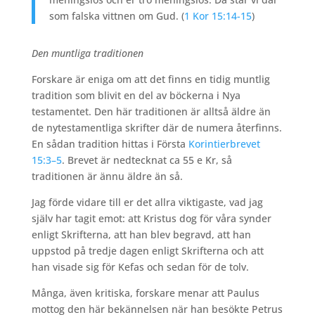
som falska vittnen om Gud. (
1 Kor 15:14-15
)
Den muntliga traditionen
Forskare är eniga om att det finns en tidig muntlig
tradition som blivit en del av böckerna i Nya
testamentet. Den här traditionen är alltså äldre än
de nytestamentliga skrifter där de numera återfinns.
En sådan tradition hittas i Första
Korintierbrevet
15:3–5
. Brevet är nedtecknat ca 55 e Kr, så
traditionen är ännu äldre än så.
Jag förde vidare till er det allra viktigaste, vad jag
själv har tagit emot: att Kristus dog för våra synder
enligt Skrifterna, att han blev begravd, att han
uppstod på tredje dagen enligt Skrifterna och att
han visade sig för Kefas och sedan för de tolv.
Många, även kritiska, forskare menar att Paulus
mottog den här bekännelsen när han besökte Petrus