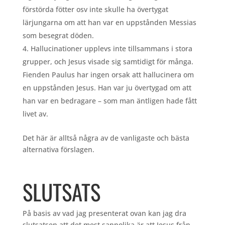
förstörda fötter osv inte skulle ha övertygat
lärjungarna om att han var en uppstånden Messias
som besegrat döden.
Hallucinationer upplevs inte tillsammans i stora
grupper, och Jesus visade sig samtidigt för många.
Fienden Paulus har ingen orsak att hallucinera om
en uppstånden Jesus. Han var ju övertygad om att
han var en bedragare – som man äntligen hade fått
livet av.
Det här är alltså några av de vanligaste och bästa
alternativa förslagen.
SLUTSATS
På basis av vad jag presenterat ovan kan jag dra
slutsatsen att det mest sannolika är att Jesus från