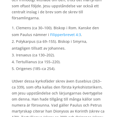
som oftast följde. Jesu uppståndelse var också ett
centralt inslag i de brev som de skrev till
församlingarna.
Clemens (ca 30–100). Biskop i Rom. Kanske den
som Paulus nämner i
Filipperbrevet 4:3
.
Polykarpus (ca 69–155). Biskop i Smyrna,
antagligen tillsatt av Johannes.
Irenaeus (ca 130–202).
Tertullianus (ca 155–220).
Origenes (185–ca 254).
Utöver dessa kyrkofäder skrev även Eusebius (263–
ca 339), som ofta kallas den första kyrkohistorikern,
om Jesu uppståndelse och lärjungarnas övertygelse
om denna. Han hade tillgång till många källor som
numera är försvunna. Vad gäller Paulus och Petrus
martyrskap citerar han Dionysos av Korinth (skrev ca