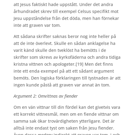
att Jesus faktiskt hade uppstått. Under det andra
århundradet skrev till exempel Celsus specifikt mot
Jesu uppståndelse från det döda, men han förnekar
inte att graven var tom.
Att sådana skrifter saknas beror nog inte heller på
att de inte överlevt. Skulle en sådan anklagelse ha
varit känd skulle den tveklöst ha bemötts i de
skrifter som skrevs av kyrkofäderna och andra tidiga
kristna vittnen och apologeter.
[19] Men det finns
inte ett enda exempel på att ett sådant argument
bemöts. Den logiska förklaringen till tystnaden är att
ingen kunde påstå att graven var annat än tom.
Argument 2: Omvittnas av fiender
Om en vän vittnar till din fördel kan det givetvis vara
ett korrekt vittnesmål, men om en fiende vittnar om
samma sak ökar trovärdigheten ytterligare. Det är
alltså inte endast tyst om saken från Jesu fiender.
Även dessa
medgav
indirekt att graven var tom, i och