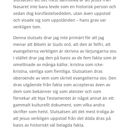
Nasaret inte bara levde som en historisk person och
sedan dog korsfästelsedöden, utan även uppstod
och visade sig som uppstånden – hans grav var
verkligen tom.
Denna slutsats drar jag inte primärt för att jag
menar att Bibeln är Guds ord, att den är felfri, att
evangelierna verkligen är skrivna av lärjungarna osv.
I stället drar jag den på basis av de fem fakta som är
omvittnade av många källor, kristna som icke-
kristna, vänliga som fientliga. Slutsatsen dras
oberoende av vem som skrivit evangelierna osv. Den
dras utgående från fakta som accepteras även av
dem som bekänner sig som ateister och som
förnekar att Nya Testamentet är något annat än ett
gammalt kulturellt dokument, som vilka andra
skrifter som helst. Slutsatsen att det mest troliga är
att Jesus verkligen uppstod från det döda dras på
basis av historiskt väl belagda fakta.