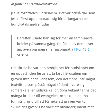
Argument 1: Jerusalemfaktorn
Jesus avrättades i Jerusalem. Det var också där som
Jesus först uppenbarade sig för lärjungarna och
hundratals andra judar:
Därefter visade han sig för mer än femhundra
bröder på samma gång. De flesta av dem lever
än, även om några har insomnat. (
1 Kor 15:6
SFB15)
Det skulle ha varit en omöjlighet för budskapet om
en uppstånden Jesus att ta fart i Jerusalem om
graven inte hade varit tom, och det finns inte något
textvittne som påstår något sådant – vare sig i
romerska eller judiska källor. Som bekant fanns det
många kritiker till evangeliet, och skulle det ha
funnits grund till att förneka att graven var tom
skulle det givetvis ha varit ett huvudargument mot