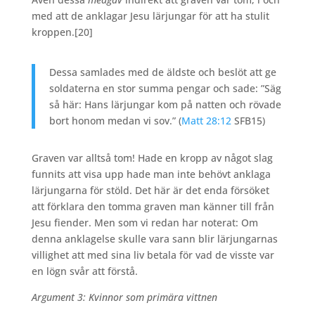
med att de anklagar Jesu lärjungar för att ha stulit
kroppen.
[20]
Dessa samlades med de äldste och beslöt att ge
soldaterna en stor summa pengar och sade: ”Säg
så här: Hans lärjungar kom på natten och rövade
bort honom medan vi sov.” (
Matt 28:12
SFB15)
Graven var alltså tom! Hade en kropp av något slag
funnits att visa upp hade man inte behövt anklaga
lärjungarna för stöld. Det här är det enda försöket
att förklara den tomma graven man känner till från
Jesu fiender. Men som vi redan har noterat: Om
denna anklagelse skulle vara sann blir lärjungarnas
villighet att med sina liv betala för vad de visste var
en lögn svår att förstå.
Argument 3: Kvinnor som primära vittnen