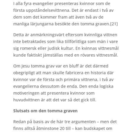
I alla fyra evangelier presenteras kvinnor som de
första uppståndelsevittnena. Det är endast i två av
dem som det kommer fram att även två av de
manliga lärjungarna besökte den tomma graven.
[21]
Detta är anmärkningsvärt eftersom kvinnliga vittnen
inte betraktades som lika tillförlitliga som män i vare
sig romersk eller judisk kultur. En kvinnas vittnesmål
kunde faktiskt jämställas med en rövares vittnesmål.
Om Jesu tomma grav var en bluff är det därmed
obegripligt att man skulle fabricera en historia där
kvinnor var de första och primära vittnena, i två av
evangelierna dessutom de enda. Den enda logiska
motiveringen att presentera kvinnor som
huvudvittnen är att det var så det gick till.
Slutsats om den tomma graven
Redan på basis av de här tre argumenten – men det
finns alltså åtminstone 20 till – kan budskapet om