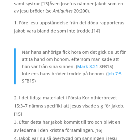
samt systrar.
[13]Även Josefus nämner Jakob som en
av Jesu bröder (se
Antiquites
20:200).
Före Jesu uppståndelse från det döda rapporteras
Jakob vara bland de som inte trodde.
[14]
När hans anhöriga fick höra om det gick de ut för
att ta hand om honom, eftersom man sade att
han var från sina sinnen. (
Mark 3:21
SFB15)
Inte ens hans bröder trodde på honom. (
Joh 7:5
SFB15)
I det tidiga materialet i Första Korinthierbrevet
15:3–7 nämns specifikt att Jesus visade sig för Jakob.
[15]
Efter detta har Jakob kommit till tro och blivit en
av ledarna i den kristna församlingen.
[16]
Jakob var nu så övertygad om sanningen i Jesu