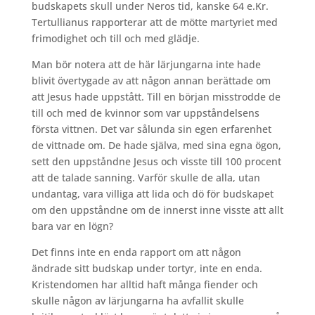
budskapets skull under Neros tid, kanske 64 e.Kr.
Tertullianus rapporterar att de mötte martyriet med
frimodighet och till och med glädje.
Man bör notera att de här lärjungarna inte hade
blivit övertygade av att någon annan berättade om
att Jesus hade uppstått. Till en början misstrodde de
till och med de kvinnor som var uppståndelsens
första vittnen. Det var sålunda sin egen erfarenhet
de vittnade om. De hade själva, med sina egna ögon,
sett den uppståndne Jesus och visste till 100 procent
att de talade sanning. Varför skulle de alla, utan
undantag, vara villiga att lida och dö för budskapet
om den uppståndne om de innerst inne visste att allt
bara var en lögn?
Det finns inte en enda rapport om att någon
ändrade sitt budskap under tortyr, inte en enda.
Kristendomen har alltid haft många fiender och
skulle någon av lärjungarna ha avfallit skulle