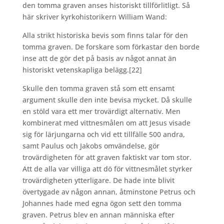
den tomma graven anses historiskt tillförlitligt. Så
här skriver kyrkohistorikern William Wand:
Alla strikt historiska bevis som finns talar för den
tomma graven. De forskare som förkastar den borde
inse att de gör det på basis av något annat än
historiskt vetenskapliga belägg.
[22]
Skulle den tomma graven stå som ett ensamt
argument skulle den inte bevisa mycket. Då skulle
en stöld vara ett mer trovärdigt alternativ. Men
kombinerat med vittnesmålen om att Jesus visade
sig för lärjungarna och vid ett tillfälle 500 andra,
samt Paulus och Jakobs omvändelse, gör
trovärdigheten för att graven faktiskt var tom stor.
Att de alla var villiga att dö för vittnesmålet styrker
trovärdigheten ytterligare. De hade inte blivit
övertygade av någon annan, åtminstone Petrus och
Johannes hade med egna ögon sett den tomma
graven. Petrus blev en annan människa efter