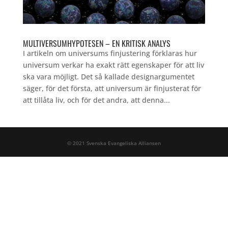
MULTIVERSUMHYPOTESEN – EN KRITISK ANALYS
I artikeln om universums finjustering förklaras hur
universum verkar ha exakt rätt egenskaper för att liv
ska vara möjligt. Det så kallade designargumentet
säger, för det första, att universum är finjusterat för
att tillåta liv, och för det andra, att denna...
© 2021 Svenska Evangeliska Alliansen