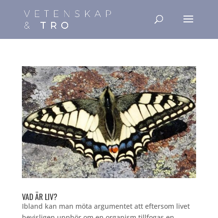
VAD ÄR LIV?
Ibland kan man möta argumentet att eftersom livet
bevisligen upphör om en organism tillfogas en