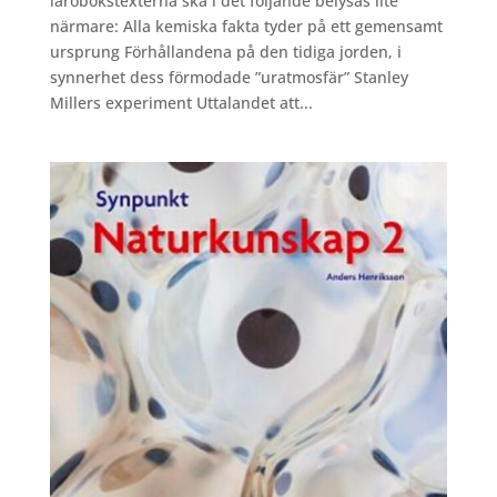
lärobokstexterna ska i det följande belysas lite
närmare: Alla kemiska fakta tyder på ett gemensamt
ursprung Förhållandena på den tidiga jorden, i
synnerhet dess förmodade ”uratmosfär” Stanley
Millers experiment Uttalandet att...