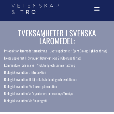
TVEKSAMHETER I SVENSKA
LÄROMEDEL:
Introduktion läromedelsgranskning
Livets uppkomst I: Spira Biologi 1 (Liber förlag)
Livets uppkomst II: Synpunkt Naturkunskap 2 (Gleerups förlag)
Kommentarer och analys
Avslutning och sammanfattning
Biologisk evolution I: Introduktion
Biologisk evolution III: Djurrikets indelning och evolutionen
Biologisk evolution IV: Tecken på evolution
Biologisk evolution V: Organismers anpassningsförmåga
Biologisk evolution VI: Biogeografi