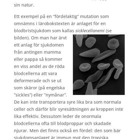
sin natur.
Ett exempel på en ”fördelaktig” mutation som
omnämns i lärobokstexten är anlaget för en
blodbristsjukdom som kallas
sicklecellanemi
(se
bilden).
Om man har ärvt
ett anlag för sjukdomen
från antingen mamma
eller pappa så kommer
en viss andel av de röda
blodcellerna att vara
deformerade och se ut
som skäror (på engelska
”sickles”) eller ”nymånar”.
De kan inte transportera syre lika bra som normala
celler och därför blir syresättningen av kroppen inte
lika effektiv. Dessutom leder de onormala
blodcellerna ofta till blodproppar och skadade
njurar. Men det finns också en fördel: den som bär
sjukdomsanlaget är immun mot den tropiska