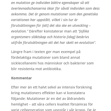
en mutation ge individen bättre egenskaper så att
överlevnadschanserna ökar för såväl individen som dess
avkomma. Det är genom mutationer som den genetiska
variationen har uppstått, vilket i sin tur är
förutsättningen för [att] det ska ske en utveckling –
evolution.”
Därefter konstaterar man att
”[o]lika
organismers släktskap och historia [idag] beskrivs
utifrån förutsättningen att det har skett en evolution”.
Längre fram i texten ger man exempel på
fördelaktiga mutationer som bland annat
sicklecellanemi hos människor och bakterier som
blir resistenta mot antibiotika.
Kommentar
Efter mer än ett halvt sekel av intensiv forskning
kring mutationers effekter kan vi konstatera
följande: Mutationer är en del av åldrandets
hemlighet – att våra cellers kvalitet försämras för
varje cellgeneration som uppstår i vår kropp. De är