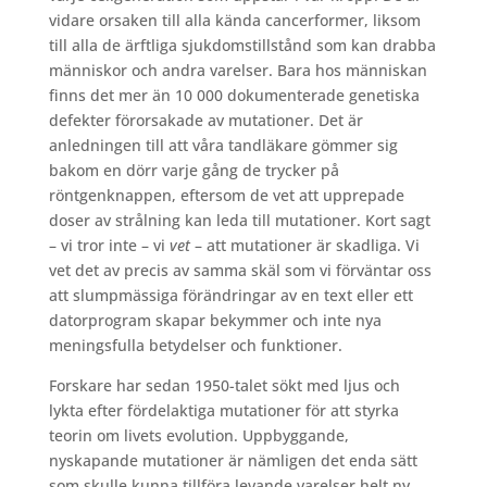
vidare orsaken till alla kända cancerformer, liksom
till alla de ärftliga sjukdomstillstånd som kan drabba
människor och andra varelser. Bara hos människan
finns det mer än 10 000 dokumenterade genetiska
defekter förorsakade av mutationer. Det är
anledningen till att våra tandläkare gömmer sig
bakom en dörr varje gång de trycker på
röntgenknappen, eftersom de vet att upprepade
doser av strålning kan leda till mutationer. Kort sagt
– vi tror inte – vi
vet
– att mutationer är skadliga. Vi
vet det av precis av samma skäl som vi förväntar oss
att slumpmässiga förändringar av en text eller ett
datorprogram skapar bekymmer och inte nya
meningsfulla betydelser och funktioner.
Forskare har sedan 1950-talet sökt med ljus och
lykta efter fördelaktiga mutationer för att styrka
teorin om livets evolution. Uppbyggande,
nyskapande mutationer är nämligen det enda sätt
som skulle kunna tillföra levande varelser helt ny