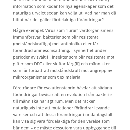
information som kodar för nya egenskaper som det
naturliga urvalet sedan kan välja ut. Vad har man då
hittat när det gäller fördelaktiga förändringar?
Några exempel: Virus som ”lurar” värdorganismens
immunförsvar, bakterier som blir resistenta
(motståndskraftiga) mot antibiotika eller får
förändrad ämnesomsättning, i synnerhet under
perioder av svält
[i], insekter som blir resistenta mot
gifter som DDT eller skiftar färg
[ii] och människor
som får förbättrad motståndskraft mot angrepp av
mikroorganismer som t ex malaria.
Företrädare för evolutionsteorin hävdar att sådana
förändringar bevisar att en evolution från bakterie
till människa har ägt rum. Men det räcker
naturligtvis inte att mutationer förändrar levande
varelser och att dessa förändringar i undantagsfall
kan visa sig vara fördelaktiga för den varelse som
bär dem – de måste dessutom vara uppbyggande till