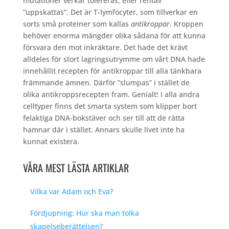
mutationer verkar tolereras, eller rentav
”uppskattas”. Det är T-lymfocyter, som tillverkar en
sorts små proteiner som kallas
antikroppar
. Kroppen
behöver enorma mängder olika sådana för att kunna
försvara den mot inkräktare. Det hade det krävt
alldeles för stort lagringsutrymme om vårt DNA hade
innehållit recepten för antikroppar till alla tänkbara
främmande ämnen. Därför ”slumpas” i stället de
olika antikroppsrecepten fram. Genialt! I alla andra
celltyper finns det smarta system som klipper bort
felaktiga DNA-bokstäver och ser till att de rätta
hamnar där i stället. Annars skulle livet inte ha
kunnat existera.
VÅRA MEST LÄSTA ARTIKLAR
Vilka var Adam och Eva?
Fördjupning: Hur ska man tolka
skapelseberättelsen?