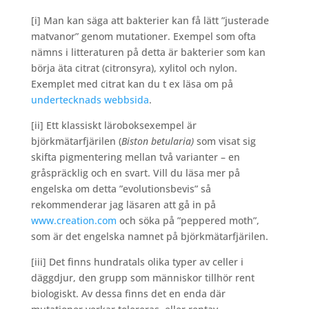
[i] Man kan säga att bakterier kan få lätt ”justerade
matvanor” genom mutationer. Exempel som ofta
nämns i litteraturen på detta är bakterier som kan
börja äta citrat (citronsyra), xylitol och nylon.
Exemplet med citrat kan du t ex läsa om på
undertecknads webbsida
.
[ii] Ett klassiskt läroboksexempel är
björkmätarfjärilen (
Biston betularia)
som visat sig
skifta pigmentering mellan två varianter – en
gråspräcklig och en svart. Vill du läsa mer på
engelska om detta ”evolutionsbevis” så
rekommenderar jag läsaren att gå in på
www.creation.com
och söka på ”peppered moth”,
som är det engelska namnet på björkmätarfjärilen.
[iii] Det finns hundratals olika typer av celler i
däggdjur, den grupp som människor tillhör rent
biologiskt. Av dessa finns det en enda där