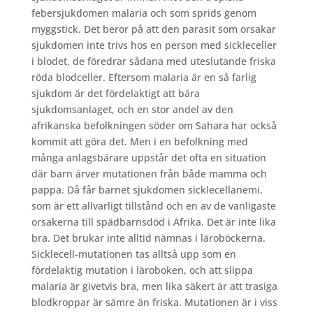
febersjukdomen malaria och som sprids genom
myggstick. Det beror på att den parasit som orsakar
sjukdomen inte trivs hos en person med sickleceller
i blodet, de föredrar sådana med uteslutande friska
röda blodceller. Eftersom malaria är en så farlig
sjukdom är det fördelaktigt att bära
sjukdomsanlaget, och en stor andel av den
afrikanska befolkningen söder om Sahara har också
kommit att göra det. Men i en befolkning med
många anlagsbärare uppstår det ofta en situation
där barn ärver mutationen från både mamma och
pappa. Då får barnet sjukdomen sicklecellanemi,
som är ett allvarligt tillstånd och en av de vanligaste
orsakerna till spädbarnsdöd i Afrika. Det är inte lika
bra. Det brukar inte alltid nämnas i läroböckerna.
Sicklecell-mutationen tas alltså upp som en
fördelaktig mutation i läroboken, och att slippa
malaria är givetvis bra, men lika säkert är att trasiga
blodkroppar är sämre än friska. Mutationen är i viss