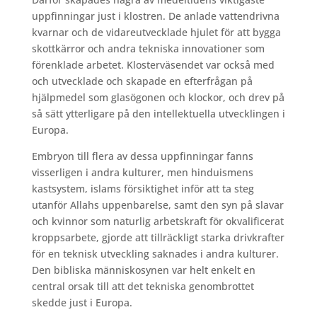
uppfinningar just i klostren. De anlade vattendrivna
kvarnar och de vidareutvecklade hjulet för att bygga
skottkärror och andra tekniska innovationer som
förenklade arbetet. Klosterväsendet var också med
och utvecklade och skapade en efterfrågan på
hjälpmedel som glasögonen och klockor, och drev på
så sätt ytterligare på den intellektuella utvecklingen i
Europa.
Embryon till flera av dessa uppfinningar fanns
visserligen i andra kulturer, men hinduismens
kastsystem, islams försiktighet inför att ta steg
utanför Allahs uppenbarelse, samt den syn på slavar
och kvinnor som naturlig arbetskraft för okvalificerat
kroppsarbete, gjorde att tillräckligt starka drivkrafter
för en teknisk utveckling saknades i andra kulturer.
Den bibliska människosynen var helt enkelt en
central orsak till att det tekniska genombrottet
skedde just i Europa.