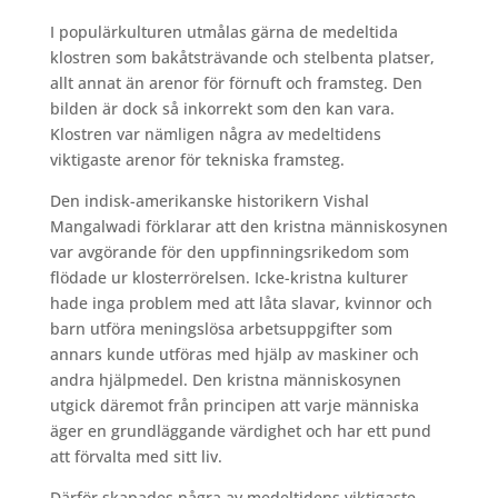
I populärkulturen utmålas gärna de medeltida
klostren som bakåtsträvande och stelbenta platser,
allt annat än arenor för förnuft och framsteg. Den
bilden är dock så inkorrekt som den kan vara.
Klostren var nämligen några av medeltidens
viktigaste arenor för tekniska framsteg.
Den indisk-amerikanske historikern Vishal
Mangalwadi förklarar att den kristna människosynen
var avgörande för den uppfinningsrikedom som
flödade ur klosterrörelsen. Icke-kristna kulturer
hade inga problem med att låta slavar, kvinnor och
barn utföra meningslösa arbetsuppgifter som
annars kunde utföras med hjälp av maskiner och
andra hjälpmedel. Den kristna människosynen
utgick däremot från principen att varje människa
äger en grundläggande värdighet och har ett pund
att förvalta med sitt liv.
Därför skapades några av medeltidens viktigaste