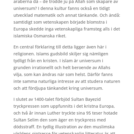
araberna då – de trodde ju på Allah som skapare av
universum? I denna kultur fanns också en tidigt
utvecklad matematik och annat tänkande. Och ändå:
samtidigt som vetenskapen började blomstra i
Europa skedde inga vetenskapliga framsteg alls i det
islamiska Osmanska riket.
En central förklaring till detta ligger även här i
religionen. Islams gudsbild skiljer sig nämligen
tydligt från en kristen. I islam är universum i
grunden irrationellt och helt beroende av Allahs
vilja, som kan ändras när som helst. Därför fanns
inte samma naturliga intresse av att studera naturen
och att fördjupa tänkandet kring universum.
I slutet av 1400-talet förbjöd Sultan Bayezid
tryckpressen som uppfunnits i det kristna Europa,
och två år innan Luther tryckte sina 95 teser hotade
Sultan Selim den som äger en tryckpress med
dödsstraff. En tydlig illustration av den muslimska
världens ointresse för vetenskaplig litteratur är att