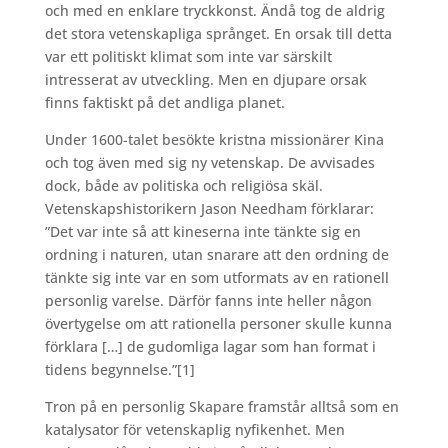
och med en enklare tryckkonst. Ändå tog de aldrig
det stora vetenskapliga språnget. En orsak till detta
var ett politiskt klimat som inte var särskilt
intresserat av utveckling. Men en djupare orsak
finns faktiskt på det andliga planet.
Under 1600-talet besökte kristna missionärer Kina
och tog även med sig ny vetenskap. De avvisades
dock, både av politiska och religiösa skäl.
Vetenskapshistorikern Jason Needham förklarar:
”Det var inte så att kineserna inte tänkte sig en
ordning i naturen, utan snarare att den ordning de
tänkte sig inte var en som utformats av en rationell
personlig varelse. Därför fanns inte heller någon
övertygelse om att rationella personer skulle kunna
förklara […] de gudomliga lagar som han format i
tidens begynnelse.”
[1]
Tron på en personlig Skapare framstår alltså som en
katalysator för vetenskaplig nyfikenhet. Men