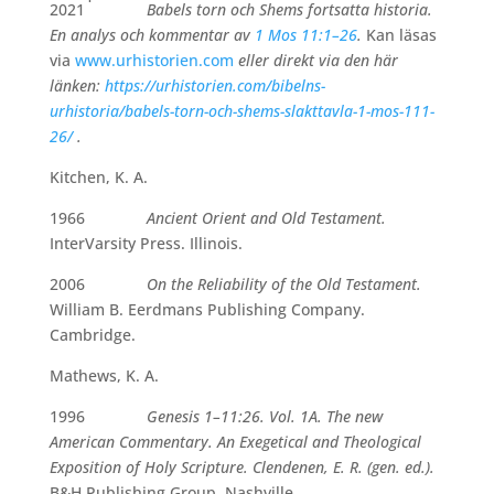
2021
Babels torn och Shems fortsatta historia.
En analys och kommentar av
1 Mos 11:1–26
.
Kan läsas
via
www.urhistorien.com
eller direkt via den här
länken:
https://urhistorien.com/bibelns-
urhistoria/babels-torn-och-shems-slakttavla-1-mos-111-
26/
.
Kitchen, K. A.
1966
Ancient Orient and Old Testament.
InterVarsity Press. Illinois.
2006
On the Reliability of the Old Testament.
William B. Eerdmans Publishing Company.
Cambridge.
Mathews, K. A.
1996
Genesis 1–11:26. Vol. 1A. The new
American Commentary. An Exegetical and Theological
Exposition of Holy Scripture. Clendenen, E. R. (gen. ed.).
B&H Publishing Group. Nashville.