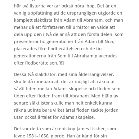
här två listorna verkar också höra ihop. Det är en
vanlig uppfattning att de ursprungligen utgjorde en
komplett släktlista från Adam till Abraham, och man
menar då att författaren till urhistorien valde att
dela upp den i två delar så att den första delen, som
presenterar tio generationer från Adam till Noa,
placerades före flodberättelsen och de tio
generationerna från Sem till Abraham placerades
efter flodberättelsen.
[8]
Dessa två släktlistor, med sina åldersangivelser,
skulle då innebära att det är möjligt att räkna ut
såväl tiden mellan Adams skapelse och floden som
tiden efter floden fram till Abraham. Med hjälp av
senare släktlistor skulle man helt enkelt kunna
räkna ut inte bara vilket årtal floden täckte jorden
utan också årtalet för Adams skapelse.
Det var detta som ärkebiskop James Ussher, som
levde 1581–1656, gjorde. Han är känd för sin