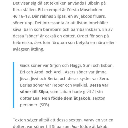
Det visar sig då att tekniken används i Bibeln på
flera ställen. Ett exempel är Första Moseboken
46:16–18. Där räknas Silpas, en av Jakobs fruars,
söner upp. Det intressanta är att listan innehåller
såväl barn som barnbarn och barnbarnsbarn. En av
dessa ”söner” är också en dotter. Ordet för son på
hebreiska,
ben,
kan förutom son betyda en nära eller
avlägsen ättling.
Gads söner var Sifjon och Haggi, Suni och Esbon,
Eri och Arodi och Areli. Asers söner var Jimna,
Jisva, Jisvi och Beria, och deras syster var Sera.
Berias söner var Heber och Malkiel.
Dessa var
söner till Silpa
, som Laban hade givit åt sin
dotter Lea.
Hon födde dem åt Jakob
, sexton
personer. (SFB)
Texten säger alltså att dessa sexton, varav en var en
dotter, var söner till Silpa som
hon
födde åt Jakob.