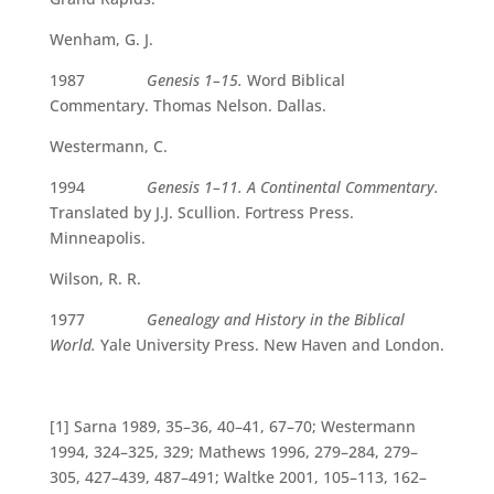
Wenham, G. J.
1987
Genesis 1–15.
Word Biblical
Commentary. Thomas Nelson. Dallas.
Westermann, C.
1994
Genesis 1–11. A Continental Commentary.
Translated by J.J. Scullion. Fortress Press.
Minneapolis.
Wilson, R. R.
1977
Genealogy and History in the Biblical
World.
Yale University Press. New Haven and London.
[1] Sarna 1989, 35–36, 40–41, 67–70; Westermann
1994, 324–325, 329; Mathews 1996, 279–284, 279–
305, 427–439, 487–491; Waltke 2001, 105–113, 162–