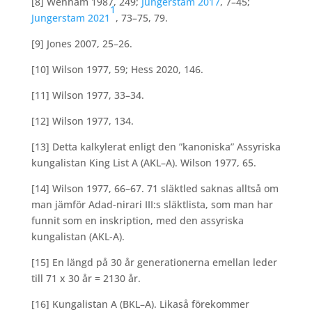
[8] Wenham 1987, 249;
Jungerstam 2017
, 7–45;
1
Jungerstam 2021
, 73–75, 79.
[9] Jones 2007, 25–26.
[10] Wilson 1977, 59; Hess 2020, 146.
[11] Wilson 1977, 33–34.
[12] Wilson 1977, 134.
[13] Detta kalkylerat enligt den ”kanoniska” Assyriska
kungalistan King List A (AKL–A). Wilson 1977, 65.
[14] Wilson 1977, 66–67. 71 släktled saknas alltså om
man jämför Adad-nirari III:s släktlista, som man har
funnit som en inskription, med den assyriska
kungalistan (AKL-A).
[15] En längd på 30 år generationerna emellan leder
till 71 x 30 år = 2130 år.
[16] Kungalistan A (BKL–A). Likaså förekommer