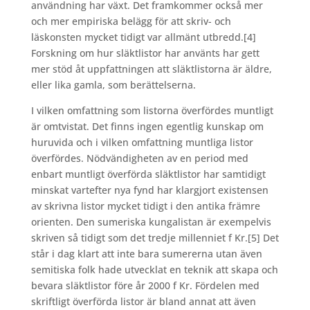
användning har växt. Det framkommer också mer
och mer empiriska belägg för att skriv- och
läskonsten mycket tidigt var allmänt utbredd.
[4]
Forskning om hur släktlistor har använts har gett
mer stöd åt uppfattningen att släktlistorna är äldre,
eller lika gamla, som berättelserna.
I vilken omfattning som listorna överfördes muntligt
är omtvistat. Det finns ingen egentlig kunskap om
huruvida och i vilken omfattning muntliga listor
överfördes. Nödvändigheten av en period med
enbart muntligt överförda släktlistor har samtidigt
minskat vartefter nya fynd har klargjort existensen
av skrivna listor mycket tidigt i den antika främre
orienten. Den sumeriska kungalistan är exempelvis
skriven så tidigt som det tredje millenniet f Kr.
[5] Det
står i dag klart att inte bara sumererna utan även
semitiska folk hade utvecklat en teknik att skapa och
bevara släktlistor före år 2000 f Kr. Fördelen med
skriftligt överförda listor är bland annat att även