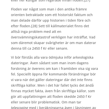
eller fler kungar som regerade innan floden.
[27]
Floden var något som man i den antika främre
orienten betraktade som ett historiskt faktum och
man delade därför upp historien i tiden före och
efter floden.
[28] Sett till källmaterialet finns det
alltså inga problem med att en
översvämningskatastrof verkligen har inträffat. Vad
som däremot skapar svårigheter är om man daterar
denna till ca 2450 f Kr eller senare.
Vi bör förstås alla vara ödmjuka inför arkeologiska
dateringar. Även sådant som man inom dagens
forskning är överens om kan i framtiden visa sig vara
fel. Speciellt öppna för kommande förändringar bör
vi vara när det gäller dateringar där det inte finns
skriftliga källor. Men i det här fallet tycks det ändå
finnas mycket fakta, även från skriftliga källor, som
gör att uppfattningen att floden skedde 2450 f Kr
eller senare blir problematisk. Om man tar
telescoping
med i beräkningarna även i läsningen av