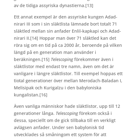
av de tidiga assyriska dynastierna.
[13]
Ett annat exempel är den assyriske kungen Adad-
nirari III som i sin släktlista lämnade bort totalt 71
släktled mellan sin anfader Enlil-kapkapi och Adad-
nirari II.
[14] Hoppar man över 71 släktled kan det
röra sig om en tid på ca 2000 år, beroende på vilken
längd på en generation man använder i
beräkningen.
[15]
Telescoping
förekommer även i
släktlistor med endast tre namn, även om det är
vanligare i längre släktlistor. Till exempel hoppas ett
tiotal generationer över mellan Merodach-Baladan I,
Melisipak och Kurigalzu i den babyloniska
kungalistan.
[16]
Även vanliga människor hade släktlistor, upp till 12
generationer långa.
Telescoping
förekom också i
dessa, speciellt om de gick tillbaka till en verkligt
avlägsen anfader. Under sen babylonisk tid
utvecklades så småningom ett system för att