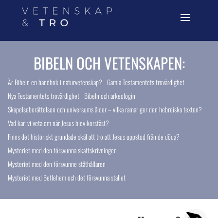
BIBELN OCH VETENSKAPEN:
Är Bibeln en handbok i naturvetenskap?
Gamla Testamentets trovärdighet
Nya Testamentets trovärdighet
Bibeln och arkeologin
Skapelseberättelsen och universums ålder – vilka ramar ger den hebreiska texten?
Vad kan vi veta om när Jesus blev korsfäst?
Finns det historiskt grundade skäl att tro att Jesus uppstod från de döda?
Mysteriet med den försvunna skattskrivningen
Mysteriet med den försvunne ståthållaren
Mysteriet med Betlehem och det försvunna stallet