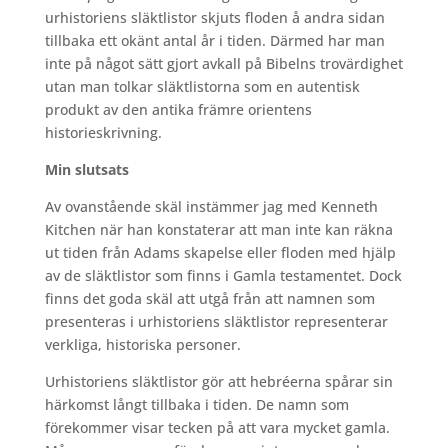
urhistoriens släktlistor skjuts floden å andra sidan
tillbaka ett okänt antal år i tiden. Därmed har man
inte på något sätt gjort avkall på Bibelns trovärdighet
utan man tolkar släktlistorna som en autentisk
produkt av den antika främre orientens
historieskrivning.
Min slutsats
Av ovanstående skäl instämmer jag med Kenneth
Kitchen när han konstaterar att man inte kan räkna
ut tiden från Adams skapelse eller floden med hjälp
av de släktlistor som finns i Gamla testamentet. Dock
finns det goda skäl att utgå från att namnen som
presenteras i urhistoriens släktlistor representerar
verkliga, historiska personer.
Urhistoriens släktlistor gör att hebréerna spårar sin
härkomst långt tillbaka i tiden. De namn som
förekommer visar tecken på att vara mycket gamla.