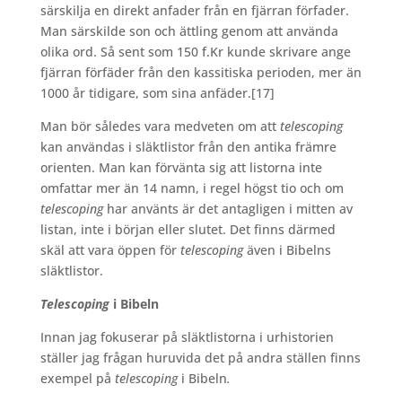
särskilja en direkt anfader från en fjärran förfader.
Man särskilde son och ättling genom att använda
olika ord. Så sent som 150 f.Kr kunde skrivare ange
fjärran förfäder från den kassitiska perioden, mer än
1000 år tidigare, som sina anfäder.
[17]
Man bör således vara medveten om att
telescoping
kan användas i släktlistor från den antika främre
orienten. Man kan förvänta sig att listorna inte
omfattar mer än 14 namn, i regel högst tio och om
telescoping
har använts är det antagligen i mitten av
listan, inte i början eller slutet. Det finns därmed
skäl att vara öppen för
telescoping
även i Bibelns
släktlistor.
Telescoping
i Bibeln
Innan jag fokuserar på släktlistorna i urhistorien
ställer jag frågan huruvida det på andra ställen finns
exempel på
telescoping
i Bibeln
.