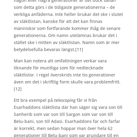
någon eller några generationer är det dock sällan
som detta görs i de tidigaste generationerna – de
verkliga anfäderna. Inte heller brukar det ske i slutet
av släktlistan, kanske för att det kan finnas
människor som fortfarande kommer ihåg de senare
generationerna. Om namn utelämnas brukar det i
stället ske i mitten av släktlistan. Namn som är mer
betydelsefulla bevaras längst.
[11]
Man kan notera att omfattningen verkar vara
liknande för muntliga som för nedtecknade
släktlistor. I regel överskrids inte tio generationer
även om det i skriftlig form skulle vara problemfritt.
[12]
Ett bra exempel på
telescoping
får vi från
Esarhaddons släktlista där han säger sig vara son till
Sanherib som var son till Sargon som var son till
Belu-bani, son till Adasi. Esarhaddons far och farfar
är korrekt, men sedan hoppar man över hela 62
generationer till Belu-bani som var grundare till en