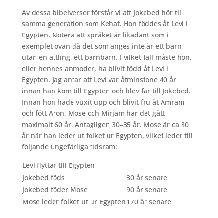
Av dessa bibelverser förstår vi att Jokebed hör till
samma generation som Kehat. Hon föddes åt Levi i
Egypten. Notera att språket är likadant som i
exemplet ovan då det som anges inte är ett barn,
utan en ättling, ett barnbarn. I vilket fall måste hon,
eller hennes anmoder, ha blivit född åt Levi i
Egypten. Jag antar att Levi var åtminstone 40 år
innan han kom till Egypten och blev far till Jokebed.
Innan hon hade vuxit upp och blivit fru åt Amram
och fött Aron, Mose och Mirjam har det gått
maximalt 60 år. Antagligen 30–35 år. Mose är ca 80
år när han leder ut folket ur Egypten, vilket leder till
följande ungefärliga tidsram:
Levi flyttar till Egypten
Jokebed föds
30 år senare
Jokebed föder Mose
90 år senare
Mose leder folket ut ur Egypten
170 år senare