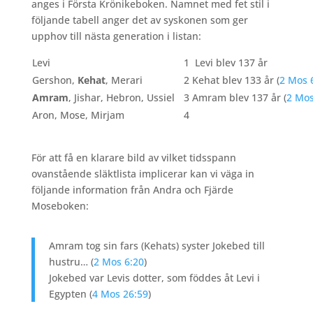
anges i Första Krönikeboken. Namnet med fet stil i
följande tabell anger det av syskonen som ger
upphov till nästa generation i listan:
Levi
1
Levi blev 137 år
Gershon,
Kehat
, Merari
2
Kehat blev 133 år (
2 Mos 
Amram
, Jishar, Hebron, Ussiel
3
Amram blev 137 år (
2 Mos
Aron, Mose, Mirjam
4
För att få en klarare bild av vilket tidsspann
ovanstående släktlista implicerar kan vi väga in
följande information från Andra och Fjärde
Moseboken:
Amram tog sin fars (Kehats) syster Jokebed till
hustru… (
2 Mos 6:20
)
Jokebed var Levis dotter, som föddes åt Levi i
Egypten (
4 Mos 26:59
)