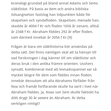
kronologi grundad på bland annat Adams och Sems
släktlistor. På basis av dem och andra bibliska
tidsangivelser fastslog han tidpunkten både för
skapelsen och syndafloden. Skapelsen, menade han,
skedde år 4004 f Kr och floden 1656 år senare, alltså
år 2348 f Kr. Abraham föddes 292 år efter floden,
som därmed innebär år 2056 f Kr.
[9]
Frågan är bara om släktlistorna bör användas på
detta sätt. Det finns nämligen skäl att ta hänsyn till
vad forskningen i dag känner till om släktlistor och
deras bruk i den antika främre orienten. Usshers
synsätt, kombinerat med att levnadsspannet var så
mycket längre för dem som föddes innan floden,
innebär dessutom att alla Abrahams förfäder från
Noa och framåt fortfarande skulle ha varit i livet när
Abraham föddes. Ja, Noas son Sem skulle faktiskt ha
dött drygt 30 år
senare
än Abraham. Är detta
verkligen rimligt?