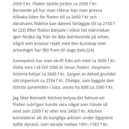
2000 f Kr. Floden täckte jorden ca 2300 f Kr.
Beroende på hur man räknar kan man pressa
tillbaka tiden för floden till ca 2450 f Kr och
Abrahams födelse kan dämed förläggas till ca 2150 f
Kr.
[23] Efter floden började i vilket fall människan
igen föröka sig från de åtta överlevande på arken,
något som krockar rejält med den kunskap som
arkeologin har fått fram till dags dato.
[24]
Exempelvis har man skrift från och med ca 3500 f Kr.
Detta vore i så fall 1000 år innan floden. Assyriens
historia börjar ca 2600 f Kr. Sargon av Akkad grundar
sitt imperium ca 2334 f Kr. Cheops, som byggde den
största pyramiden i Giza, anses ha dött ca 2580 f Kr.
Jag låter Kenneth Kitchen belysa det faktum att
floden svårligen kunde vara något som hände så
sent som 2200 f Kr eller ens 2450 f Kr. Kitchen
konstaterar att de kungliga arkiven under Egyptens
tolfte dynasti, som varade mellan 1991–1783 f Kr,