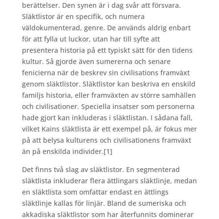
berättelser. Den synen är i dag svår att försvara.
Släktlistor är en specifik, och numera
väldokumenterad, genre. De används aldrig enbart
för att fylla ut luckor, utan har till syfte att
presentera historia på ett typiskt sätt för den tidens
kultur. Så gjorde även sumererna och senare
fenicierna när de beskrev sin civilisations framväxt
genom släktlistor. Släktlistor kan beskriva en enskild
familjs historia, eller framväxten av större samhällen
och civilisationer. Speciella insatser som personerna
hade gjort kan inkluderas i släktlistan. I sådana fall,
vilket Kains släktlista är ett exempel på, är fokus mer
på att belysa kulturens och civilisationens framväxt
än på enskilda individer.
[1]
Det finns två slag av släktlistor. En segmenterad
släktlista inkluderar flera ättlingars släktlinje, medan
en släktlista som omfattar endast en ättlings
släktlinje kallas för linjär. Bland de sumeriska och
akkadiska släktlistor som har återfunnits dominerar