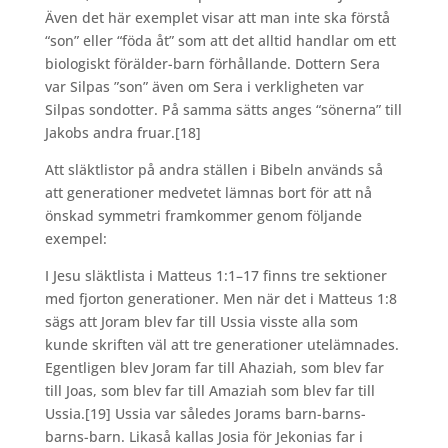
Även det här exemplet visar att man inte ska förstå
“son” eller “föda åt” som att det alltid handlar om ett
biologiskt förälder-barn förhållande. Dottern Sera
var Silpas ”son” även om Sera i verkligheten var
Silpas sondotter. På samma sätts anges “sönerna” till
Jakobs andra fruar.
[18]
Att släktlistor på andra ställen i Bibeln används så
att generationer medvetet lämnas bort för att nå
önskad symmetri framkommer genom följande
exempel:
I Jesu släktlista i Matteus 1:1–17 finns tre sektioner
med fjorton generationer. Men när det i Matteus 1:8
sägs att Joram blev far till Ussia visste alla som
kunde skriften väl att tre generationer utelämnades.
Egentligen blev Joram far till Ahaziah, som blev far
till Joas, som blev far till Amaziah som blev far till
Ussia.
[19] Ussia var således Jorams barn-barns-
barns-barn. Likaså kallas Josia för Jekonias far i