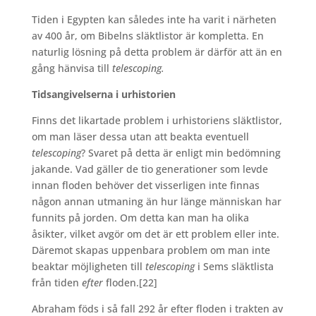
Tiden i Egypten kan således inte ha varit i närheten
av 400 år, om Bibelns släktlistor är kompletta. En
naturlig lösning på detta problem är därför att än en
gång hänvisa till
telescoping.
Tidsangivelserna i urhistorien
Finns det likartade problem i urhistoriens släktlistor,
om man läser dessa utan att beakta eventuell
telescoping
? Svaret på detta är enligt min bedömning
jakande. Vad gäller de tio generationer som levde
innan floden behöver det visserligen inte finnas
någon annan utmaning än hur länge människan har
funnits på jorden. Om detta kan man ha olika
åsikter, vilket avgör om det är ett problem eller inte.
Däremot skapas uppenbara problem om man inte
beaktar möjligheten till
telescoping
i Sems släktlista
från tiden
efter
floden.
[22]
Abraham föds i så fall 292 år efter floden i trakten av