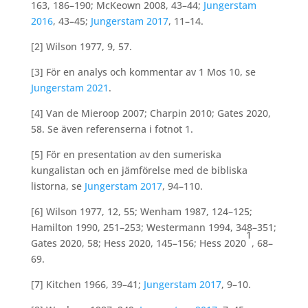
163, 186–190; McKeown 2008, 43–44;
Jungerstam
2016
, 43–45;
Jungerstam 2017
, 11–14.
[2] Wilson 1977, 9, 57.
[3] För en analys och kommentar av 1 Mos 10, se
Jungerstam 2021
.
[4] Van de Mieroop 2007; Charpin 2010; Gates 2020,
58. Se även referenserna i fotnot 1.
[5] För en presentation av den sumeriska
kungalistan och en jämförelse med de bibliska
listorna, se
Jungerstam 2017
, 94–110.
[6] Wilson 1977, 12, 55; Wenham 1987, 124–125;
Hamilton 1990, 251–253; Westermann 1994, 348–351;
1
Gates 2020, 58; Hess 2020, 145–156; Hess 2020
, 68–
69.
[7] Kitchen 1966, 39–41;
Jungerstam 2017
, 9–10.