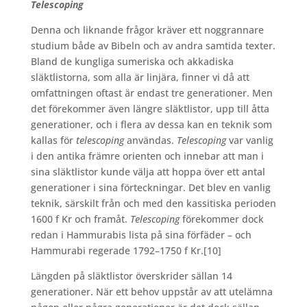
Telescoping
Denna och liknande frågor kräver ett noggrannare
studium både av Bibeln och av andra samtida texter.
Bland de kungliga sumeriska och akkadiska
släktlistorna, som alla är linjära, finner vi då att
omfattningen oftast är endast tre generationer. Men
det förekommer även längre släktlistor, upp till åtta
generationer, och i flera av dessa kan en teknik som
kallas för
telescoping
användas.
Telescoping
var vanlig
i den antika främre orienten och innebar att man i
sina släktlistor kunde välja att hoppa över ett antal
generationer i sina förteckningar. Det blev en vanlig
teknik, särskilt från och med den kassitiska perioden
1600 f Kr och framåt.
Telescoping
förekommer dock
redan i Hammurabis lista på sina förfäder – och
Hammurabi regerade 1792–1750 f Kr.
[10]
Längden på släktlistor överskrider sällan 14
generationer. När ett behov uppstår av att utelämna