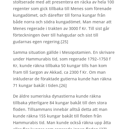
stoltserade med att presentera en räcka av hela 100
regenter som gick tillbaka till Menes som förenade
kungadömet, och därefter till forna kungar från
både norra och södra kungadömet. Man menar att
Menes regerade i trakten av 3000 f Kr. Till sist går
förteckningen över till halvgudar och sist till
gudarnas egen regering.
[25]
Samma situation gällde i Mesopotamien. En skrivare
under Hammurabis tid, som regerade 1792–1750 f
Kr, kunde räkna tillbaka 50 kungar tills han kom
fram till Sargon av Akkad, ca 2300 f Kr. Om man
inkluderar de föraktade gutierna kunde han räkna
71 kungar bakåt i tiden.
[26]
De äldre sumeriska dynastierna kunde räkna
tillbaka ytterligare 84 kungar bakåt till den stora
floden. Tillsammans innebär alltså detta att man
kunde räkna 155 kungar bakåt till floden från
Hammurabis tid. Man kunde också räkna upp åtta