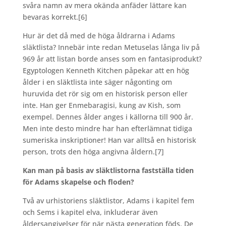
svåra namn av mera okända anfäder lättare kan
bevaras korrekt.
[6]
Hur är det då med de höga åldrarna i Adams
släktlista? Innebär inte redan Metuselas långa liv på
969 år att listan borde anses som en fantasiprodukt?
Egyptologen Kenneth Kitchen påpekar att en hög
ålder i en släktlista inte säger någonting om
huruvida det rör sig om en historisk person eller
inte. Han ger Enmebaragisi, kung av Kish, som
exempel. Dennes ålder anges i källorna till 900 år.
Men inte desto mindre har han efterlämnat tidiga
sumeriska inskriptioner! Han var alltså en historisk
person, trots den höga angivna åldern.
[7]
Kan man på basis av släktlistorna fastställa tiden
för Adams skapelse och floden?
Två av urhistoriens släktlistor, Adams i kapitel fem
och Sems i kapitel elva, inkluderar även
åldersangivelser för när nästa generation föds. De