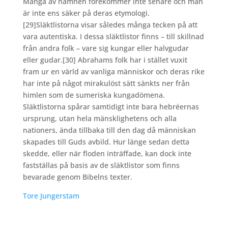
Många av namnen förekommer inte senare och man
är inte ens säker på deras etymologi.
[29]Släktlistorna visar således många tecken på att
vara autentiska. I dessa släktlistor finns – till skillnad
från andra folk – vare sig kungar eller halvgudar
eller gudar.
[30] Abrahams folk har i stället vuxit
fram ur en värld av vanliga människor och deras rike
har inte på något mirakulöst sätt sänkts ner från
himlen som de sumeriska kungadömena.
Släktlistorna spårar samtidigt inte bara hebréernas
ursprung, utan hela mänsklighetens och alla
nationers, ända tillbaka till den dag då människan
skapades till Guds avbild. Hur länge sedan detta
skedde, eller när floden inträffade, kan dock inte
fastställas på basis av de släktlistor som finns
bevarade genom Bibelns texter.
Tore Jungerstam