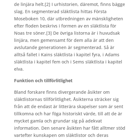
de linjära helt.
[2] I urhistorien, däremot, finns bägge
slag. En segmenterad släktlista hittas Första
Moseboken 10, där utbredningen av mänskligheten
efter floden beskrivs i formen av en släktlista för
Noas tre söner.
[3] De övriga listorna är i huvudsak
linjära, men gemensamt för dem alla är att den
avslutande generationen är segmenterad. Så är
alltså fallet i Kains släktlista i kapitel fyra, i Adams
släktlista i kapitel fem och i Sems släktlista i kapitel
elva.
Funktion och tillförlitlighet
Bland forskare finns divergerande åsikter om
släktlistornas tillförlitlighet. Åsikterna sträcker sig
från att de endast är litterära skapelser som är sent
tillkomna och har föga historiskt värde, till att de är
mycket gamla och grundar sig på adekvat
information. Den senare åsikten har fått alltmer stöd
vartefter kunskapen om släktlistor och deras