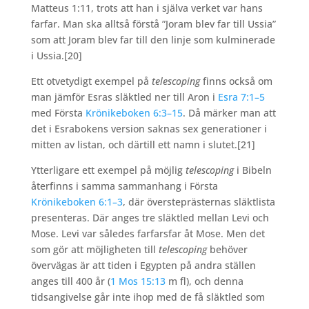
Matteus 1:11, trots att han i själva verket var hans
farfar. Man ska alltså förstå ”Joram blev far till Ussia”
som att Joram blev far till den linje som kulminerade
i Ussia.
[20]
Ett otvetydigt exempel på
telescoping
finns också om
man jämför Esras släktled ner till Aron i
Esra 7:1–5
med Första
Krönikeboken 6:3–15
. Då märker man att
det i Esrabokens version saknas sex generationer i
mitten av listan, och därtill ett namn i slutet.
[21]
Ytterligare ett exempel på möjlig
telescoping
i Bibeln
återfinns i samma sammanhang i Första
Krönikeboken 6:1–3
, där översteprästernas släktlista
presenteras. Där anges tre släktled mellan Levi och
Mose. Levi var således farfarsfar åt Mose. Men det
som gör att möjligheten till
telescoping
behöver
övervägas är att tiden i Egypten på andra ställen
anges till 400 år (
1 Mos 15:13
m fl), och denna
tidsangivelse går inte ihop med de få släktled som